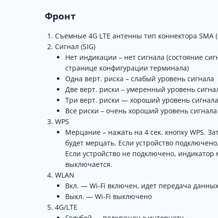
Фронт
Съемные 4G LTE антенны тип коннектора SMA (
Сигнал (SIG)
Нет индикации – нет сигнала (состояние си
странице конфигурации терминала)
Одна верт.
риска – слабый уровень сигнала
Две верт.
риски – умеренный уровень сигна
Три верт.
риски — хороший уровень сигнал
Все риски – очень хороший уровень сигнала
WPS
Мерцание – нажать на 4 сек.
кнопку WPS.
За
будет мерцать.
Если устройство подключено,
Если устройство не подключено, индикатор м
выключается.
WLAN
Вкл.
— Wi-Fi включен, идет передача данны
Выкл.
— Wi-Fi выключено
4G/LTE
Голубой — подключен к интернету