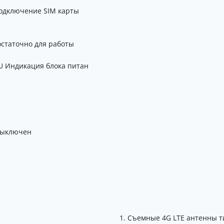
подключение SIM карты
остаточно для работы
U Индикация блока питан
выключен
Съемные 4G LTE антенны т