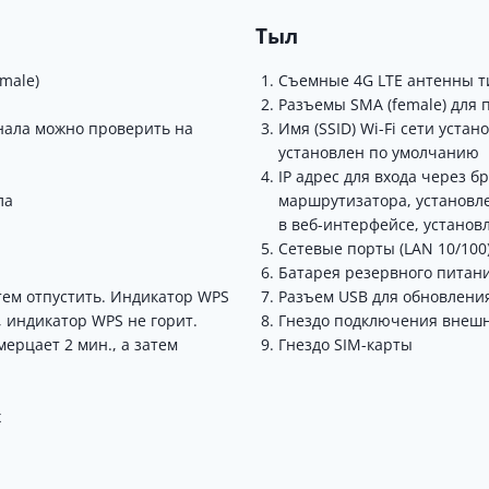
Тыл
male)
Съемные 4G LTE антенны т
Разъемы SMA (female) для
гнала можно проверить на
Имя (SSID) Wi-Fi сети уста
установлен по умолчанию
IP адрес для входа через 
ла
маршрутизатора, установл
а
в веб-интерфейсе, устано
Сетевые порты (LAN 10/100
Батарея резервного питан
тем отпустить.
Индикатор WPS
Разъем USB для обновлени
 индикатор WPS не горит.
Гнездо подключения внешн
ерцает 2 мин., а затем
Гнездо SIM-карты
х