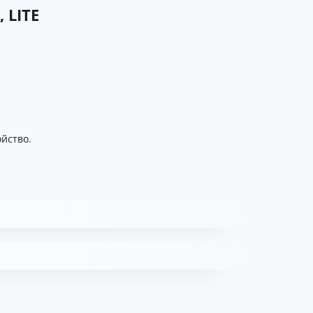
 LITE
ойство.